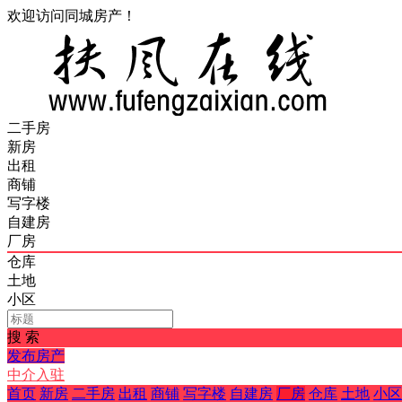
欢迎访问同城房产！
二手房
新房
出租
商铺
写字楼
自建房
厂房
仓库
土地
小区
搜 索
发布房产
中介入驻
首页
新房
二手房
出租
商铺
写字楼
自建房
厂房
仓库
土地
小区