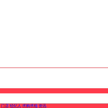
门店
经纪人
求购求租
资讯