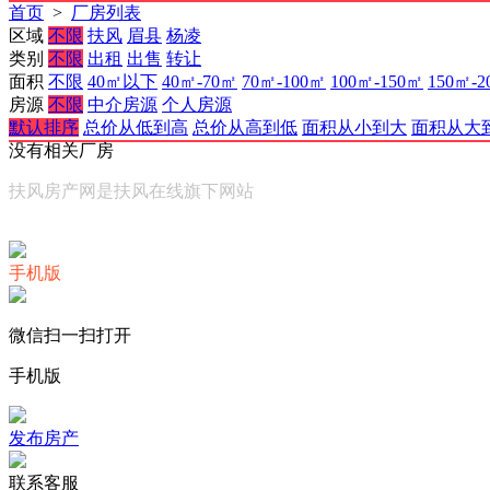
首页
>
厂房列表
区域
不限
扶风
眉县
杨凌
类别
不限
出租
出售
转让
面积
不限
40㎡以下
40㎡-70㎡
70㎡-100㎡
100㎡-150㎡
150㎡-2
房源
不限
中介房源
个人房源
默认排序
总价从低到高
总价从高到低
面积从小到大
面积从大
没有相关厂房
扶风房产网是扶风在线旗下网站
手机版
微信扫一扫打开
手机版
发布房产
联系客服