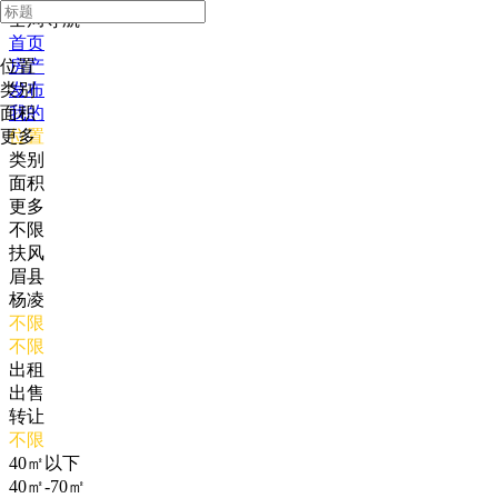
全局导航
首页
位置
房产
类别
发布
面积
我的
更多
位置
类别
面积
更多
不限
扶风
眉县
杨凌
不限
不限
出租
出售
转让
不限
40㎡以下
40㎡-70㎡