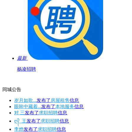
最新
杨凌招聘
同城公告
岁月如歌...
发布了
房屋租售
信息
眼眸中藏着...
发布了
本地服务
信息
对 三
发布了
求职招聘
信息
ღ᭄_王
发布了
求职招聘
信息
李烨
发布了
求职招聘
信息