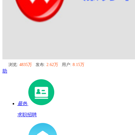
浏览:
4835万
发布:
2.62万
用户:
8.15万
助
最热
求职招聘