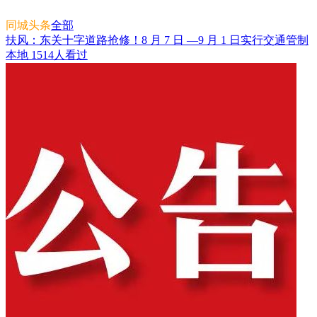
同城头条
全部
扶风：东关十字道路抢修！8 月 7 日 —9 月 1 日实行交通管制
本地
1514人看过