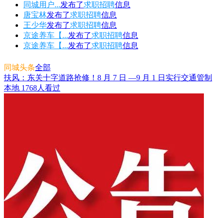
同城用户...
发布了
求职招聘
信息
唐宝林
发布了
求职招聘
信息
王少华
发布了
求职招聘
信息
京途养车【...
发布了
求职招聘
信息
京途养车【...
发布了
求职招聘
信息
同城头条
全部
扶风：东关十字道路抢修！8 月 7 日 —9 月 1 日实行交通管制
本地
1768人看过