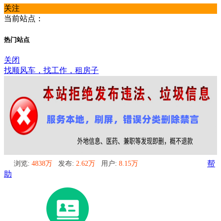
关注
当前站点：
热门站点
关闭
找顺风车，找工作，租房子
浏览:
4838万
发布:
2.62万
用户:
8.15万
帮
助