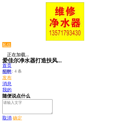
私信
正在加载...
爱佳尔净水器打造扶风...
首页
发布：4 条
招聘
发布
消息
我的
随便说点什么
取消
确定