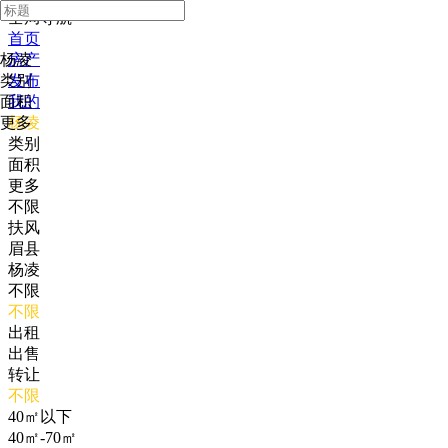
全局导航
首页
杨凌
房产
类别
发布
面积
我的
更多
杨凌
类别
面积
更多
不限
扶风
眉县
杨凌
不限
不限
出租
出售
转让
不限
40㎡以下
40㎡-70㎡