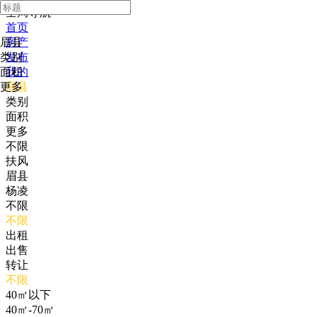
全局导航
首页
眉县
房产
类别
发布
面积
我的
更多
眉县
类别
面积
更多
不限
扶风
眉县
杨凌
不限
不限
出租
出售
转让
不限
40㎡以下
40㎡-70㎡