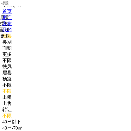
全局导航
首页
眉县
房产
类别
发布
面积
我的
更多
眉县
类别
面积
更多
不限
扶风
眉县
杨凌
不限
不限
出租
出售
转让
不限
40㎡以下
40㎡-70㎡