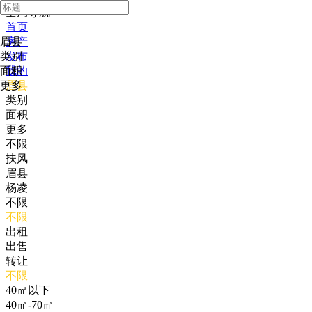
全局导航
首页
眉县
房产
类别
发布
面积
我的
更多
眉县
类别
面积
更多
不限
扶风
眉县
杨凌
不限
不限
出租
出售
转让
不限
40㎡以下
40㎡-70㎡