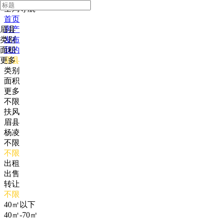
全局导航
首页
眉县
房产
类别
发布
面积
我的
更多
眉县
类别
面积
更多
不限
扶风
眉县
杨凌
不限
不限
出租
出售
转让
不限
40㎡以下
40㎡-70㎡