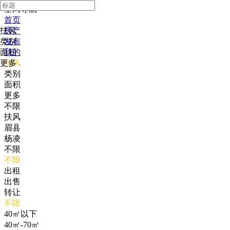
全局导航
首页
扶风
房产
类别
发布
面积
我的
更多
扶风
类别
面积
更多
不限
扶风
眉县
杨凌
不限
不限
出租
出售
转让
不限
40㎡以下
40㎡-70㎡