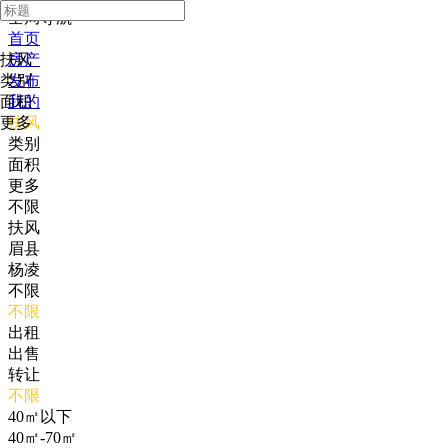
全局导航
首页
扶风
房产
类别
发布
面积
我的
更多
扶风
类别
面积
更多
不限
扶风
眉县
杨凌
不限
不限
出租
出售
转让
不限
40㎡以下
40㎡-70㎡