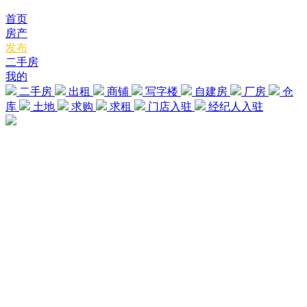
首页
房产
发布
二手房
我的
二手房
出租
商铺
写字楼
自建房
厂房
仓
库
土地
求购
求租
门店入驻
经纪人入驻