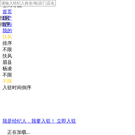
全局导航
首页
扶风
房产
排序
发布
我的
扶风
排序
不限
扶风
眉县
杨凌
不限
不限
入驻时间倒序
我是经纪人，我要入驻！
立即入驻
正在加载...